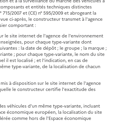
tion et à la surveillance du marché des véhicules à
composants et entités techniques distinctes
n° 715/2007 et (CE) n° 595/2009 et abrogeant la
évue ci-après, le constructeur transmet à l'agence
ssier comportant :
r le site internet de l'agence de l'environnement
 renseignées, pour chaque type-variante dont
suivantes : la date de dépôt ; le groupe ; la marque ;
ariante ; pour chaque type-variante, le nom du site
 il est localisé ; et l'indication, en cas de
 même type-variante, de la localisation de chacun
is à disposition sur le site internet de l'agence
uelle le constructeur certifie l'exactitude des
n des véhicules d'un même type-variante, incluant
space économique européen, la localisation du site
sidérée comme hors de l'Espace économique