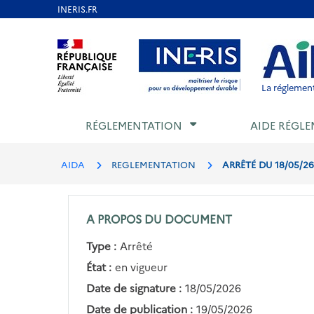
Aller
au
Aller au contenu
Aller au menu
Aller au p
contenu
principal
La réglement
RÉGLEMENTATION
AIDE RÉGLE
AIDA
REGLEMENTATION
ARRÊTÉ DU 18/05/2
A PROPOS DU DOCUMENT
Type :
Arrêté
État :
en vigueur
Date de signature :
18/05/2026
Date de publication :
19/05/2026