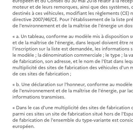
européen et du Conseil du 30 mai 2018 relatif à la récep
moteur et de leurs remorques, ainsi que des systèmes, 
destinés à ces véhicules, modifiant les règlements (CE) 
directive 2007/46/CE. Pour l'établissement de la liste pr
de l'environnement et de la maîtrise de l'énergie un do
« a. Un tableau, conforme au modèle mis à disposition su
et de la maîtrise de l'énergie, dans lequel doivent être
l'inscription sur la liste est demandée, les informations 
le modèle ; la dénomination commerciale ; le type ; la v
de fabrication, son adresse, et le nom de l'Etat dans lequel
multiplicité des sites de fabrication des véhicules d'un
de ces sites de fabrication ;
« b. Une déclaration sur l'honneur, conforme au modèle m
de l'environnement et de la maîtrise de l'énergie, par laq
informations transmises.
« Dans le cas d'une multiplicité des sites de fabricatio
parmi ces sites un site de fabrication situé hors de l'E
de fabrication de l'ensemble du type-variante est con
européen.