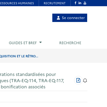
Menu
Se connecter
de
compte
utilisateur
GUIDES ET BREF
RECHERCHE
ISITION ET LE RÉTRO...
rations standardisées pour
Télécharger
triques (TRA-EQ-114, TRA-EQ-117,
au
bonification associés
format
PDF