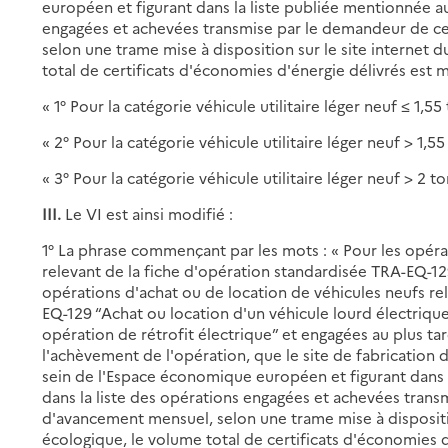
européen et figurant dans la liste publiée mentionnée au 
engagées et achevées transmise par le demandeur de cer
selon une trame mise à disposition sur le site internet d
total de certificats d'économies d'énergie délivrés est mu
« 1° Pour la catégorie véhicule utilitaire léger neuf ≤ 1,55 
« 2° Pour la catégorie véhicule utilitaire léger neuf > 1,55
« 3° Pour la catégorie véhicule utilitaire léger neuf > 2 t
III.
Le VI est ainsi modifié :
1° La phrase commençant par les mots : « Pour les opéra
relevant de la fiche d'opération standardisée TRA-EQ-129
opérations d'achat ou de location de véhicules neufs re
EQ-129 “Achat ou location d'un véhicule lourd électriqu
opération de rétrofit électrique” et engagées au plus ta
l'achèvement de l'opération, que le site de fabrication du
sein de l'Espace économique européen et figurant dans l
dans la liste des opérations engagées et achevées trans
d'avancement mensuel, selon une trame mise à disposition
écologique, le volume total de certificats d'économies d'é