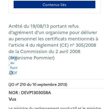
Contenus liés
Arrêté du 19/08/13 portant refus
d’agrément d’un organisme pour délivrer
au personnel les certificats mentionnés à
l’article 4 du règlement (CE) n° 305/2008
de la Commission du 2 avril 2008
(organisme Pommier)
Télécharger
au
format
PDF
(JO n° 210 du 10 septembre 2013)
NOR : DEVP1303058A
Vus
Le ministre du redressement productif et le ministre