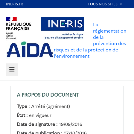
Aller
au
Aller au contenu
Aller au menu
contenu
La
principal
réglementation
de la
Aller au pied de page
prévention des
risques et de la protection de
l'environnement
MENU
A PROPOS DU DOCUMENT
Type :
Arrêté (agrément)
État :
en vigueur
Date de signature :
19/09/2016
Date de publication :
07/10/2016