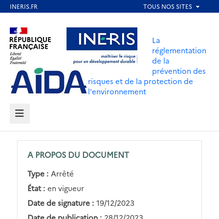
Aller
au
Aller au contenu
Aller au menu
contenu
La
principal
réglementation
de la
Aller au pied de page
prévention des
risques et de la protection de
l'environnement
MENU
A PROPOS DU DOCUMENT
Type :
Arrêté
État :
en vigueur
Date de signature :
19/12/2023
Date de publication :
28/12/2023