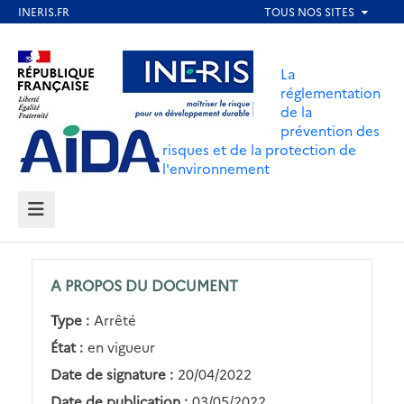
Aller
au
Aller au contenu
Aller au menu
contenu
La
principal
réglementation
de la
Aller au pied de page
prévention des
risques et de la protection de
l'environnement
MENU
A PROPOS DU DOCUMENT
Type :
Arrêté
État :
en vigueur
Date de signature :
20/04/2022
Date de publication :
03/05/2022