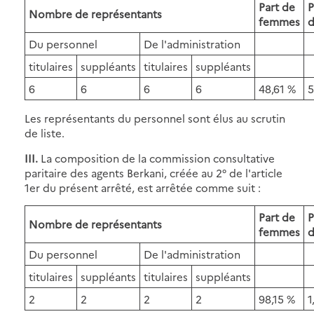
Part de
P
Nombre de représentants
femmes
Du personnel
De l'administration
titulaires
suppléants
titulaires
suppléants
6
6
6
6
48,61 %
5
Les représentants du personnel sont élus au scrutin
de liste.
III.
La composition de la commission consultative
paritaire des agents Berkani, créée au 2° de l'article
1er du présent arrêté, est arrêtée comme suit :
Part de
P
Nombre de représentants
femmes
Du personnel
De l'administration
titulaires
suppléants
titulaires
suppléants
2
2
2
2
98,15 %
1