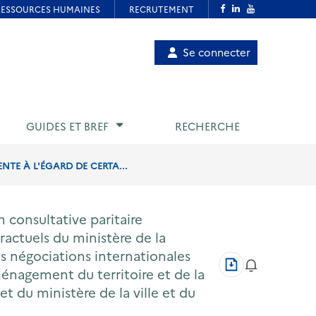
Menu
Se connecter
de
compte
utilisateur
GUIDES ET BREF
RECHERCHE
TE À L'ÉGARD DE CERTA...
 consultative paritaire
ractuels du ministère de la
es négociations internationales
Télécharger
aménagement du territoire et de la
au
format
et du ministère de la ville et du
PDF