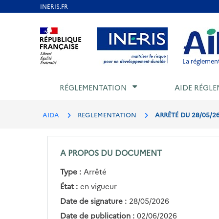
Aller
au
Aller au contenu
Aller au menu
Aller au p
contenu
principal
La réglement
RÉGLEMENTATION
AIDE RÉGLE
AIDA
REGLEMENTATION
ARRÊTÉ DU 28/05/2
A PROPOS DU DOCUMENT
Type :
Arrêté
État :
en vigueur
Date de signature :
28/05/2026
Date de publication :
02/06/2026