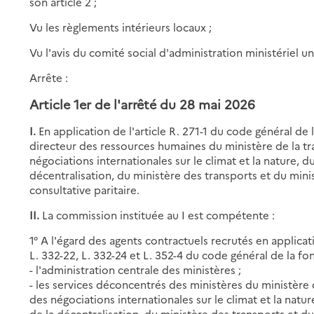
son article 2 ;
Vu les règlements intérieurs locaux ;
Vu l'avis du comité social d'administration ministériel u
Arrête :
Article 1er de
l'arrêté du 28 mai 2026
I.
En application de l'article R. 271-1 du code général de 
directeur des ressources humaines du ministère de la tra
négociations internationales sur le climat et la nature, 
décentralisation, du ministère des transports et du min
consultative paritaire.
II.
La commission instituée au I est compétente :
1° A l'égard des agents contractuels recrutés en applicatio
L. 332-22, L. 332-24 et L. 352-4 du code général de la fo
- l'administration centrale des ministères ;
- les services déconcentrés des ministères du ministère d
des négociations internationales sur le climat et la natu
de la décentralisation, du ministère des transports et du