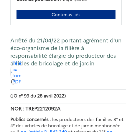
Contenus liés
Arrêté du 21/04/22 portant agrément d'un
éco-organisme de la filière à
responsabilité élargie du producteur des
articles de bricolage et de jardin
Télécharger
au
format
PDF
(JO n° 99 du 28 avril 2022)
NOR : TREP2212092A
Publics concernés
: les producteurs des familles 3° et
4° des articles de bricolage et de jardin mentionnée
au II
de l'article R. 543-340
et relevant du 14°
de