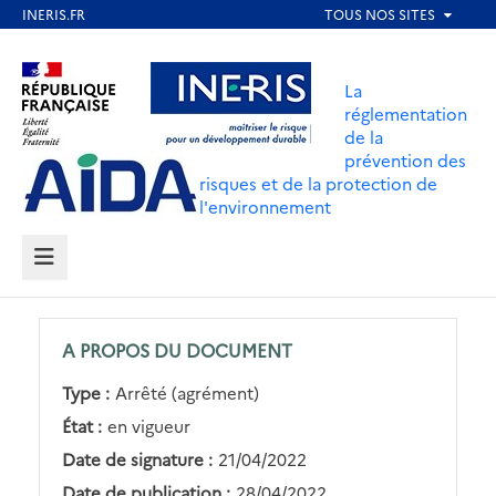
Aller
au
Aller au contenu
Aller au menu
contenu
La
principal
réglementation
de la
Aller au pied de page
prévention des
risques et de la protection de
l'environnement
MENU
A PROPOS DU DOCUMENT
Type :
Arrêté (agrément)
État :
en vigueur
Date de signature :
21/04/2022
Date de publication :
28/04/2022