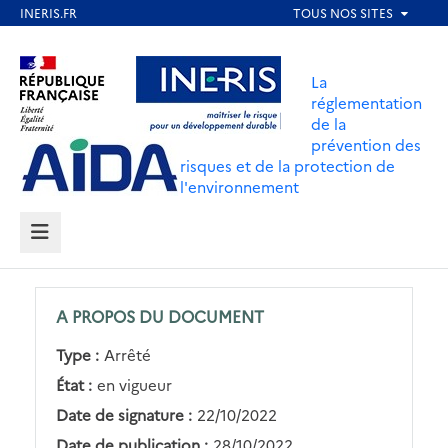
Aller
au
Aller au contenu
Aller au menu
contenu
La
principal
réglementation
de la
Aller au pied de page
prévention des
risques et de la protection de
l'environnement
MENU
A PROPOS DU DOCUMENT
Type :
Arrêté
État :
en vigueur
Date de signature :
22/10/2022
Date de publication :
28/10/2022