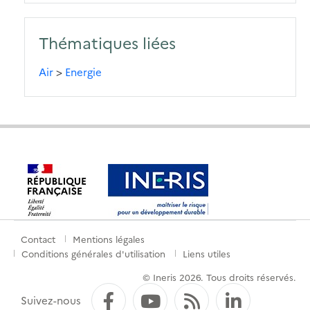
Thématiques liées
Air
>
Energie
Contact
Mentions légales
Menu
Conditions générales d'utilisation
Liens utiles
de
© Ineris 2026. Tous droits réservés.
pied
Facebook
YouTube
Flux RSS
LinkedI
Suivez-nous