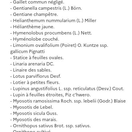
- Gaillet commun négligé.
- Gentianella campestris (L.) Börn.
- Gentiane champêtre.
- Helianthemum nummularium (L.) Miller
- Hélianthème jaune.
- Hymenolobus procumbens (L.) Nett.
- Hyménolobe couché.
- Limonium ovalifolium (Poiret) O. Kuntze ssp.
gallicum Pignatti
- Statice à feuilles ovales.
- Linaria arenaria DC.
- Linaire des sables.
- Lotus parviflorus Desf.
- Lotier à petites fleurs.
- Lupinus angustifolius L. ssp. reticulatus (Desv.) Cout.
- Lupin à feuilles étroites, Piz c'hwero.
- Myosotis ramosissima Roch. ssp. lebelii (Godr.) Blaise
- Myosotis de Lebel.
- Myosotis sicula Guss.
- Myosotis des marais.
- Ornithopus sativus Brot. ssp. sativus.
- Ornithope cultivé.