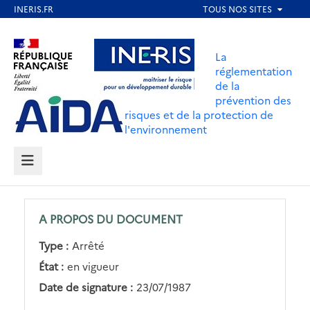
Aller
au
Aller au contenu
Aller au menu
contenu
La
principal
réglementation
de la
Aller au pied de page
prévention des
risques et de la protection de
l'environnement
MENU
A PROPOS DU DOCUMENT
Type :
Arrêté
État :
en vigueur
Date de signature :
23/07/1987