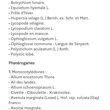
- Botrychium lunaire.
-
Equisetum hyemale L.
-
Prêle d'hiver.
-
Huperzia selago (L.) Bernh. ex. Schr. et Mart.
-
Lycopode sélagine.
-
Lycopodium clavatum L.
-
Lycopode en massue.
-
Ophioglossum vulgatum L.
-
Ophioglosse commune - Langue de Serpent.
-
Polystichum aculeatum (L.) Roth.
-
Polystic lobé.
Phanérogames
1.
Monocotylédones :
- Allium ericetorum Thore
- Ail des landes.
- Allium schoenoprasum L.
- Civette - Ciboulette - Kraksivolez.
- Avenula marginata (Lowe) J. Hol. ssp. sulcata (Gay)
Franco
- Avoine marginée.