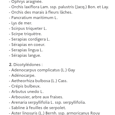
- Ophrys araignée.
- Orchis laxiflora Lam. ssp. palustris (Jacq.) Bon. et Lay.
- Orchis des marais à fleurs lâches.
- Pancratium maritimum L.
- Lys de mer.
- Scirpus triqueter L.
- Scirpe triquètre.
- Serapias cordigera L.
- Sérapias en coeur.
- Serapias lingua L.
- Sérapias langue.
2.
Dicotylédones :
- Adenocarpus complicatus (L.) Gay
- Adénocarpe.
- Aetheorhiza bulbosa (L.) Cass.
- Crépis bulbeux.
- Arbutus unedo L.
- Arbousier, arbre aux fraises.
- Arenaria serpyllifolia L. ssp. serpyllifolia.
- Sabline à feuilles de serpolet.
- Aster linosyris (L.) Bernh. ssp. armoricanus Rouy