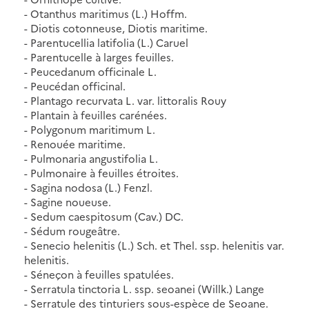
- Otanthus maritimus (L.) Hoffm.
- Diotis cotonneuse, Diotis maritime.
- Parentucellia latifolia (L.) Caruel
- Parentucelle à larges feuilles.
- Peucedanum officinale L.
- Peucédan officinal.
- Plantago recurvata L. var. littoralis Rouy
- Plantain à feuilles carénées.
- Polygonum maritimum L.
- Renouée maritime.
- Pulmonaria angustifolia L.
- Pulmonaire à feuilles étroites.
- Sagina nodosa (L.) Fenzl.
- Sagine noueuse.
- Sedum caespitosum (Cav.) DC.
- Sédum rougeâtre.
- Senecio helenitis (L.) Sch. et Thel. ssp. helenitis var.
helenitis.
- Séneçon à feuilles spatulées.
- Serratula tinctoria L. ssp. seoanei (Willk.) Lange
- Serratule des tinturiers sous-espèce de Seoane.