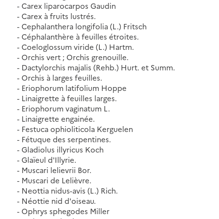
- Carex liparocarpos Gaudin
- Carex à fruits lustrés.
- Cephalanthera longifolia (L.) Fritsch
- Céphalanthère à feuilles étroites.
- Coeloglossum viride (L.) Hartm.
- Orchis vert ; Orchis grenouille.
- Dactylorchis majalis (Rehb.) Hurt. et Summ.
- Orchis à larges feuilles.
- Eriophorum latifolium Hoppe
- Linaigrette à feuilles larges.
- Eriophorum vaginatum L.
- Linaigrette engainée.
- Festuca ophioliticola Kerguelen
- Fétuque des serpentines.
- Gladiolus illyricus Koch
- Glaïeul d'Illyrie.
- Muscari lelievrii Bor.
- Muscari de Lelièvre.
- Neottia nidus-avis (L.) Rich.
- Néottie nid d'oiseau.
- Ophrys sphegodes Miller