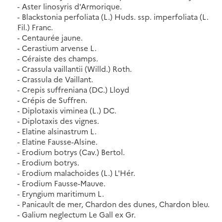
- Aster linosyris d'Armorique.
- Blackstonia perfoliata (L.) Huds. ssp. imperfoliata (L.
Fil.) Franc.
- Centaurée jaune.
- Cerastium arvense L.
- Céraiste des champs.
- Crassula vaillantii (Willd.) Roth.
- Crassula de Vaillant.
- Crepis suffreniana (DC.) Lloyd
- Crépis de Suffren.
- Diplotaxis viminea (L.) DC.
- Diplotaxis des vignes.
- Elatine alsinastrum L.
- Elatine Fausse-Alsine.
- Erodium botrys (Cav.) Bertol.
- Erodium botrys.
- Erodium malachoides (L.) L'Hér.
- Erodium Fausse-Mauve.
- Eryngium maritimum L.
- Panicault de mer, Chardon des dunes, Chardon bleu.
- Galium neglectum Le Gall ex Gr.