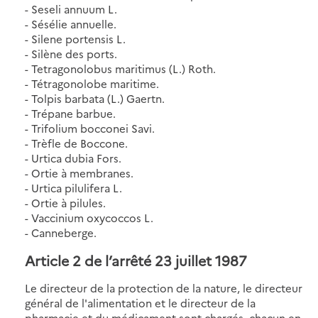
- Seseli annuum L.
- Sésélie annuelle.
- Silene portensis L.
- Silène des ports.
- Tetragonolobus maritimus (L.) Roth.
- Tétragonolobe maritime.
- Tolpis barbata (L.) Gaertn.
- Trépane barbue.
- Trifolium bocconei Savi.
- Trèfle de Boccone.
- Urtica dubia Fors.
- Ortie à membranes.
- Urtica pilulifera L.
- Ortie à pilules.
- Vaccinium oxycoccos L.
- Canneberge.
Article 2 de l’arrêté 23 juillet 1987
Le directeur de la protection de la nature, le directeur
général de l'alimentation et le directeur de la
pharmacie et du médicament sont chargés, chacun en