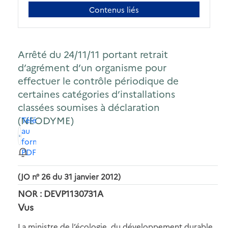
Contenus liés
Arrêté du 24/11/11 portant retrait
d’agrément d’un organisme pour
effectuer le contrôle périodique de
certaines catégories d’installations
classées soumises à déclaration
(NEODYME)
Télécharger
au
format
PDF
(JO n° 26 du 31 janvier 2012)
NOR : DEVP1130731A
Vus
La ministre de l’écologie, du développement durable,