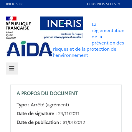
Aller
au
Aller au contenu
Aller au menu
contenu
La
principal
réglementation
de la
Aller au pied de page
prévention des
risques et de la protection de
l'environnement
MENU
A PROPOS DU DOCUMENT
Type :
Arrêté (agrément)
Date de signature :
24/11/2011
Date de publication :
31/01/2012