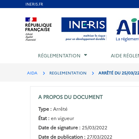
Aller
au
Aller au contenu
Aller au menu
Aller au p
contenu
principal
La réglement
RÉGLEMENTATION
AIDE RÉGLE
AIDA
REGLEMENTATION
ARRÊTÉ DU 25/03/22
A PROPOS DU DOCUMENT
Type :
Arrêté
État :
en vigueur
Date de signature :
25/03/2022
Date de publication :
27/03/2022