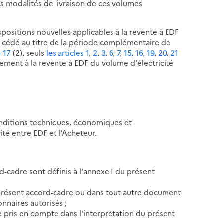
es modalités de livraison de ces volumes
ispositions nouvelles applicables à la revente à EDF
re cédé au titre de la période complémentaire de
e 17
(2), seuls
les articles 1
,
2
,
3
,
6
,
7
,
15
,
16
,
19
,
20
,
21
ement à la revente à EDF du volume d'électricité
onditions techniques, économiques et
ité entre EDF et l'Acheteur.
d-cadre sont définis à l'annexe I du présent
 présent accord-cadre ou dans tout autre document
onnaires autorisés ;
re pris en compte dans l'interprétation du présent