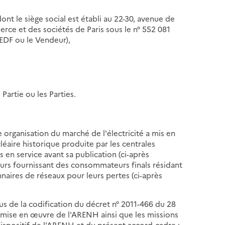
ont le siège social est établi au 22-30, avenue de
rce et des sociétés de Paris sous le n° 552 081
 EDF ou le Vendeur),
artie ou les Parties.
 organisation du marché de l'électricité a mis en
ucléaire historique produite par les centrales
es en service avant sa publication (ci-après
eurs fournissant des consommateurs finals résidant
nnaires de réseaux pour leurs pertes (ci-après
ssus de la codification du décret n° 2011-466 du 28
de mise en œuvre de l'ARENH ainsi que les missions
dispositif de l'ARENH et du présent accord-cadre :