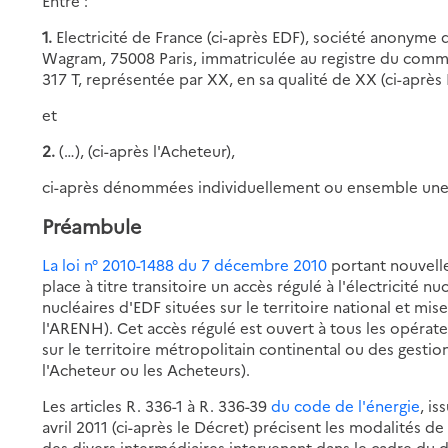
Entre :
1.
Electricité de France (ci-après EDF), société anonyme d
Wagram, 75008 Paris, immatriculée au registre du comme
317 T, représentée par XX, en sa qualité de XX (ci-après
et
2.
(…), (ci-après l'Acheteur),
ci-après dénommées individuellement ou ensemble une P
Préambule
La loi n° 2010-1488 du 7 décembre 2010
portant nouvelle
place à titre transitoire un accès régulé à l'électricité n
nucléaires d'EDF situées sur le territoire national et mis
l'ARENH). Cet accès régulé est ouvert à tous les opérat
sur le territoire métropolitain continental ou des gestio
l'Acheteur ou les Acheteurs).
Les articles R. 336-1 à R. 336-39
du code de l'énergie
, i
avril 2011 (ci-après le Décret) précisent les modalités 
des divers intermédiaires intervenant dans le cadre du 