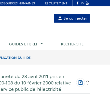
Menu
Se connecter
de
compte
utilisateur
GUIDES ET BREF
RECHERCHE
ICATION DU II DE...
rrêté du 28 avril 2011 pris en
Télécharger
000-108 du 10 février 2000 relative
au
vice public de l'électricité
format
PDF