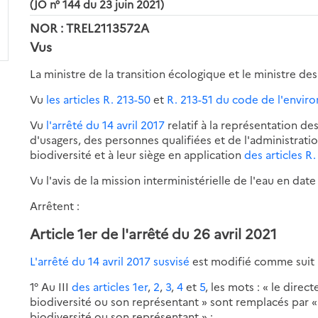
(JO n° 144 du 23 juin 2021)
NOR : TREL2113572A
Vus
La ministre de la transition écologique et le ministre de
Vu
les articles R. 213-50
et
R. 213-51 du code de l'envi
Vu
l'arrêté du 14 avril 2017
relatif à la représentation des
d'usagers, des personnes qualifiées et de l'administratio
biodiversité et à leur siège en application
des articles R
Vu l'avis de la mission interministérielle de l'eau en da
Arrêtent :
Article 1er de l'arrêté du 26 avril 2021
L'arrêté du 14 avril 2017 susvisé
est modifié comme suit 
1° Au III
des articles 1er
,
2
,
3
,
4
et
5
, les mots : « le direc
biodiversité ou son représentant » sont remplacés par « l
biodiversité ou son représentant » ;