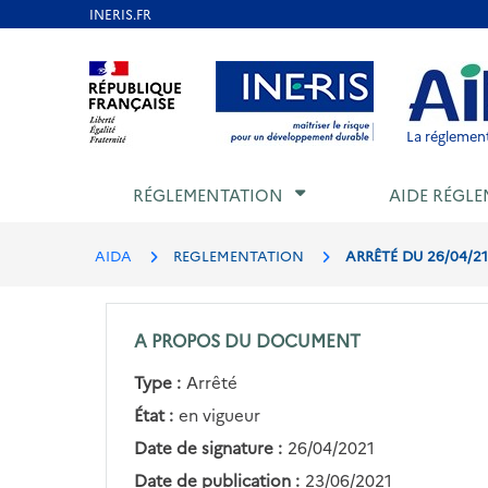
Aller
au
Aller au contenu
Aller au menu
Aller au p
contenu
principal
La réglement
RÉGLEMENTATION
AIDE RÉGLE
AIDA
REGLEMENTATION
ARRÊTÉ DU 26/04/21
A PROPOS DU DOCUMENT
Type :
Arrêté
État :
en vigueur
Date de signature :
26/04/2021
Date de publication :
23/06/2021