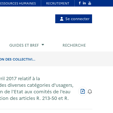
Menu
Se connecter
de
compte
utilisateur
GUIDES ET BREF
RECHERCHE
ON DES COLLECTIVI...
l 2017 relatif à la
 des diverses catégories d'usagers,
Télécharger
n de l'Etat aux comités de l'eau
au
tion des articles R. 213-50 et R.
format
PDF