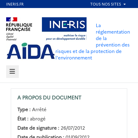
Aller
au
Aller au contenu
Aller au menu
contenu
La
principal
réglementation
de la
Aller au pied de page
prévention des
risques et de la protection de
l'environnement
MENU
A PROPOS DU DOCUMENT
Type :
Arrêté
État :
abrogé
Date de signature :
26/07/2012
Date de publication :
01/09/2012