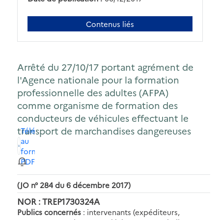
Contenus liés
Arrêté du 27/10/17 portant agrément de
l'Agence nationale pour la formation
professionnelle des adultes (AFPA)
comme organisme de formation des
conducteurs de véhicules effectuant le
transport de marchandises dangereuses
Télécharger
au
format
PDF
(JO n° 284 du 6 décembre 2017)
NOR : TREP1730324A
Publics concernés
: intervenants (expéditeurs,