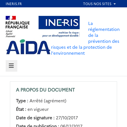
Aller
au
Aller au contenu
Aller au menu
contenu
La
principal
réglementation
de la
Aller au pied de page
prévention des
risques et de la protection de
l'environnement
MENU
A PROPOS DU DOCUMENT
Type :
Arrêté (agrément)
État :
en vigueur
Date de signature :
27/10/2017
Date de publication :
06/12/2017