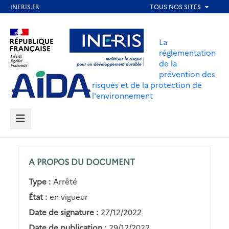
Aller
au
Aller au contenu
Aller au menu
contenu
La
principal
réglementation
de la
Aller au pied de page
prévention des
risques et de la protection de
l'environnement
MENU
A PROPOS DU DOCUMENT
Type :
Arrêté
État :
en vigueur
Date de signature :
27/12/2022
Date de publication :
29/12/2022