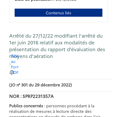
Contenus liés
Arrêté du 27/12/22 modifiant l'arrêté du
1er juin 2016 relatif aux modalités de
présentation du rapport d'évaluation des
moyens d'aération
Télécharger
au
format
PDF
(JO n° 301 du 29 décembre 2022)
NOR : SPRP2231357A
Publics concernés
: personnes procédant à la
réalisation de mesures à lecture directe des
concentrations en dioxyde de carbone dans l'air