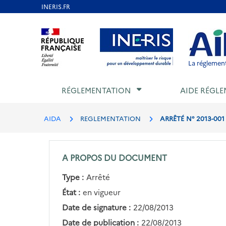
Aller
au
Aller au contenu
Aller au menu
Aller au p
contenu
principal
La réglement
RÉGLEMENTATION
AIDE RÉGLE
AIDA
REGLEMENTATION
ARRÊTÉ N° 2013-001
A PROPOS DU DOCUMENT
Type :
Arrêté
État :
en vigueur
Date de signature :
22/08/2013
Date de publication :
22/08/2013