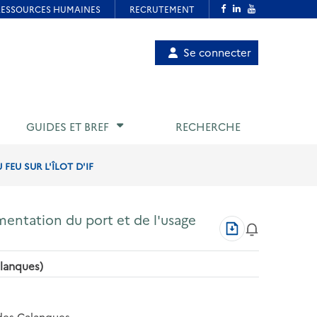
Menu
Se connecter
de
compte
utilisateur
GUIDES ET BREF
RECHERCHE
FEU SUR L'ÎLOT D'IF
mentation du port et de l'usage
Télécharger
au
format
alanques)
PDF
 des Calanques,