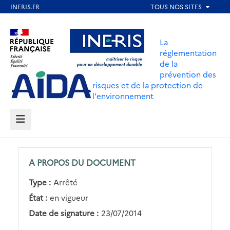
Aller
au
Aller au contenu
Aller au menu
contenu
La
principal
réglementation
de la
Aller au pied de page
prévention des
risques et de la protection de
l'environnement
MENU
A PROPOS DU DOCUMENT
Type :
Arrêté
État :
en vigueur
Date de signature :
23/07/2014