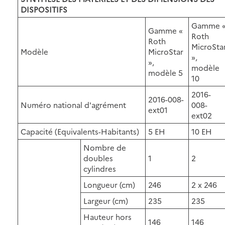
DISPOSITIFS
Gamme 
Gamme «
Roth
Roth
MicroSta
Modèle
MicroStar
»,
»,
modèle
modèle 5
10
2016-
2016-008-
Numéro national d'agrément
008-
ext01
ext02
Capacité (Equivalents-Habitants)
5 EH
10 EH
Nombre de
doubles
1
2
cylindres
Longueur (cm)
246
2 x 246
Largeur (cm)
235
235
Hauteur hors
146
146