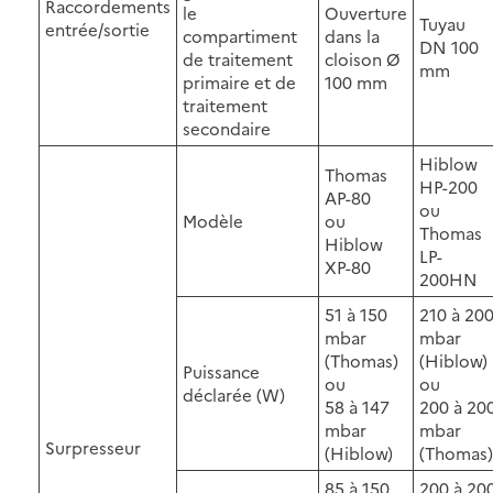
Raccordements
le
Ouverture
Tuyau
entrée/sortie
compartiment
dans la
DN 100
de traitement
cloison Ø
mm
primaire et de
100 mm
traitement
secondaire
Hiblow
Thomas
HP-200
AP-80
ou
Modèle
ou
Thomas
Hiblow
LP-
XP-80
200HN
51 à 150
210 à 20
mbar
mbar
(Thomas)
(Hiblow)
Puissance
ou
ou
déclarée (W)
58 à 147
200 à 20
mbar
mbar
Surpresseur
(Hiblow)
(Thomas)
85 à 150
200 à 20