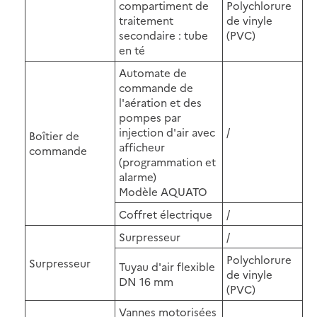
compartiment de
Polychlorure
traitement
de vinyle
secondaire : tube
(PVC)
en té
Automate de
commande de
l'aération et des
pompes par
injection d'air avec
/
Boîtier de
afficheur
commande
(programmation et
alarme)
Modèle AQUATO
Coffret électrique
/
Surpresseur
/
Polychlorure
Surpresseur
Tuyau d'air flexible
de vinyle
DN 16 mm
(PVC)
Vannes motorisées