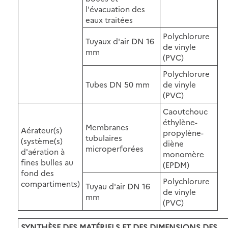
l'évacuation des
eaux traitées
Polychlorure
Tuyaux d'air DN 16
de vinyle
mm
(PVC)
Polychlorure
Tubes DN 50 mm
de vinyle
(PVC)
Caoutchouc
éthylène-
Membranes
Aérateur(s)
propylène-
tubulaires
(système(s)
diène
microperforées
d'aération à
monomère
fines bulles au
(EPDM)
fond des
Polychlorure
compartiments)
Tuyau d'air DN 16
de vinyle
mm
(PVC)
SYNTHÈSE DES MATÉRIELS ET DES DIMENSIONS DES