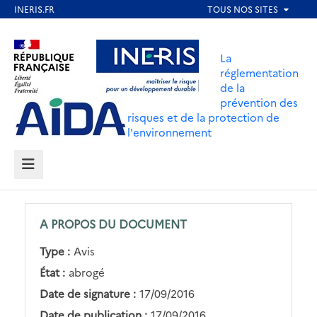
Aller
au
Aller au contenu
Aller au menu
contenu
La
principal
réglementation
de la
Aller au pied de page
prévention des
risques et de la protection de
l'environnement
MENU
A PROPOS DU DOCUMENT
Type :
Avis
État :
abrogé
Date de signature :
17/09/2016
Date de publication :
17/09/2016