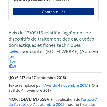
Contenus liés
Avis du 17/09/16 relatif à l'agrément de
dispositifs de traitement des eaux usées
domestiques et fiches techniques
correspondantes (ROTH WERKE) (Abrogé)
Télécharger
au
format
PDF
(JO n° 217 du 17 septembre 2016)
Texte remplacé par
l'Avis du 4 novembre 2017
(JO n°
258 du 4 novembre 2017)
NOR : DEVL1617558V
En application de
l'article 7
de l'arrêté du 7 septembre 2009
modifié fixant les