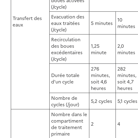
boues activées
(/cycle)
Evacuation des
Transfert des
10
eaux traitées
5 minutes
eaux
minutes
(/cycle)
Recirculation
des boues
1,25
2,0
excédentaires
minute
minutes
(/cycle)
276
282
Durée totale
minutes,
minutes,
d'un cycle
soit 4,6
soit 4,7
heures
heures
Nombre de
5,2 cycles
5,1 cycles
cycles (/jour)
Nombre dans le
compartiment
2
4
de traitement
primaire