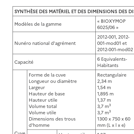
SYNTHÈSE DES MATÉRIEL ET DES DIMENSIONS DES DI
« BIOXYMOP
Modèles de la gamme
6025/06 »
2012-001, 2012-
Nunéro national d'agrément
001-mod01 et
2012-001-mod02
6 Equivalents-
Capacité
Habitants
Forme de la cuve
Rectangulaire
Longueur ou diamètre
2,34 m
Largeur
1,54 m
Hauteur de base
1,895 m
Hauteur utile
1,37 m
3
Volume total
3,7 m
3
Volume utile
3,7 m
Dimensions des trous
1300 x 750 x 60
d'homme
mm (L x l x e)
Cuve