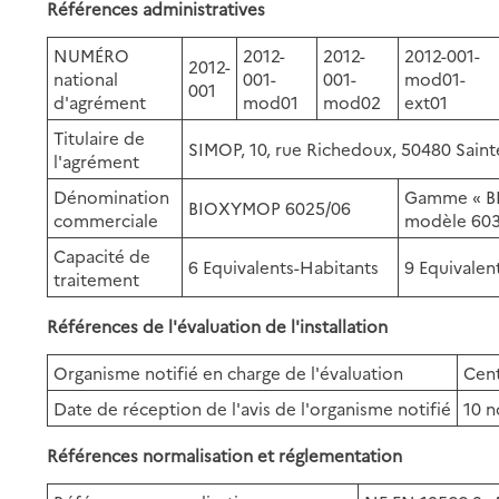
Références administratives
NUMÉRO
2012-
2012-
2012-001-
2012-
national
001-
001-
mod01-
001
d'agrément
mod01
mod02
ext01
Titulaire de
SIMOP, 10, rue Richedoux, 50480 Saint
l'agrément
Dénomination
Gamme « B
BIOXYMOP 6025/06
commerciale
modèle 60
Capacité de
6 Equivalents-Habitants
9 Equivalen
traitement
Références de l'évaluation de l'installation
Organisme notifié en charge de l'évaluation
Cent
Date de réception de l'avis de l'organisme notifié
10 
Références normalisation et réglementation