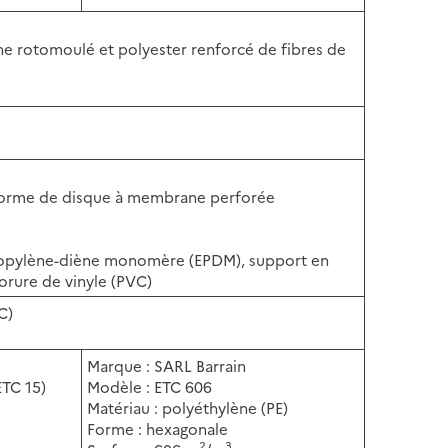
ène rotomoulé et polyester renforcé de fibres de
s forme de disque à membrane perforée
ropylène-diène monomère (EPDM), support en
orure de vinyle (PVC)
C)
Marque : SARL Barrain
ETC 15)
Modèle : ETC 606
Matériau : polyéthylène (PE)
Forme : hexagonale
2
3