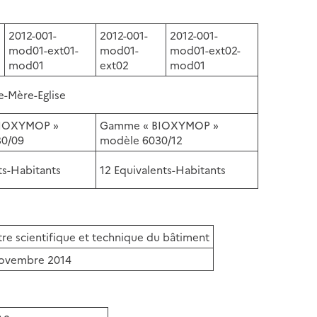
2012-001-
2012-001-
2012-001-
mod01-ext01-
mod01-
mod01-ext02-
mod01
ext02
mod01
e-Mère-Eglise
IOXYMOP »
Gamme « BIOXYMOP »
30/09
modèle 6030/12
ts-Habitants
12 Equivalents-Habitants
re scientifique et technique du bâtiment
novembre 2014