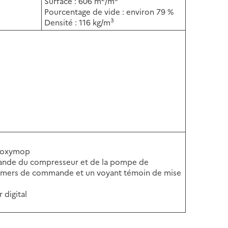
Surface : 606 m
/m
Pourcentage de vide : environ 79 %
3
Densité : 116 kg/m
Bioxymop
ande du compresseur et de la pompe de
s timers de commande et un voyant témoin de mise
digital