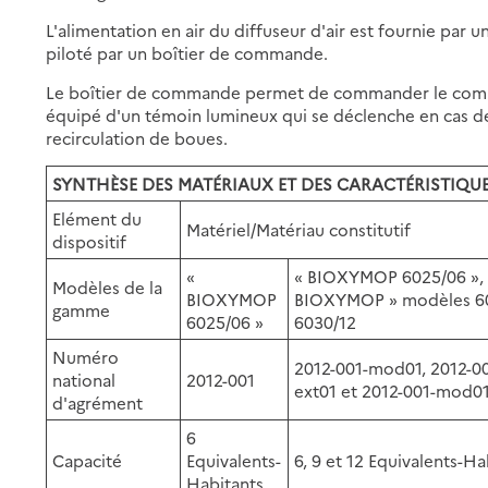
L'alimentation en air du diffuseur d'air est fournie par
piloté par un boîtier de commande.
Le boîtier de commande permet de commander le compres
équipé d'un témoin lumineux qui se déclenche en cas d
recirculation de boues.
SYNTHÈSE DES MATÉRIAUX ET DES CARACTÉRISTIQUE
Elément du
Matériel/Matériau constitutif
dispositif
«
« BIOXYMOP 6025/06 »,
Modèles de la
BIOXYMOP
BIOXYMOP » modèles 60
gamme
6025/06 »
6030/12
Numéro
2012-001-mod01, 2012-0
national
2012-001
ext01 et 2012-001-mod0
d'agrément
6
Capacité
Equivalents-
6, 9 et 12 Equivalents-Ha
Habitants