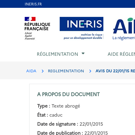
Aller
au
Aller au contenu
Aller au menu
Aller au p
contenu
principal
La réglement
RÉGLEMENTATION
AIDE RÉGLE
AIDA
REGLEMENTATION
AVIS DU 22/01/15 R
A PROPOS DU DOCUMENT
Type :
Texte abrogé
État :
caduc
Date de signature :
22/01/2015
Date de publication :
22/01/2015