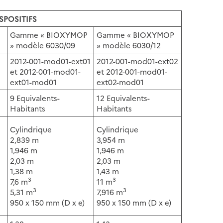
SPOSITIFS
Gamme « BIOXYMOP
Gamme « BIOXYMOP
» modèle 6030/09
» modèle 6030/12
2012-001-mod01-ext01
2012-001-mod01-ext02
et 2012-001-mod01-
et 2012-001-mod01-
ext01-mod01
ext02-mod01
9 Equivalents-
12 Equivalents-
Habitants
Habitants
Cylindrique
Cylindrique
2,839 m
3,954 m
1,946 m
1,946 m
2,03 m
2,03 m
1,38 m
1,43 m
3
3
7,6 m
11 m
3
3
5,31 m
7,916 m
950 x 150 mm (D x e)
950 x 150 mm (D x e)