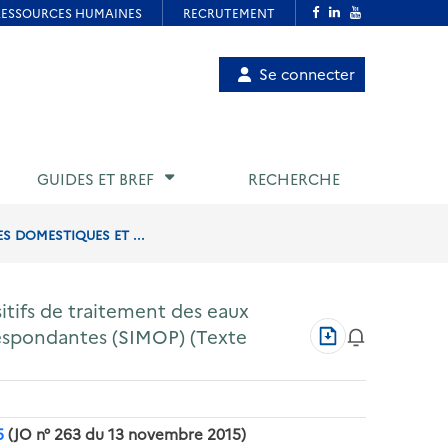
Menu
Se connecter
de
compte
utilisateur
GUIDES ET BREF
RECHERCHE
S DOMESTIQUES ET ...
sitifs de traitement des eaux
Télécharger
respondantes (SIMOP) (Texte
au
format
PDF
5
(JO n° 263 du 13 novembre 2015)