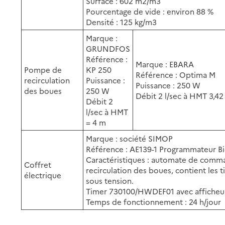
Surface : 602 m2/m3
Pourcentage de vide : environ 88 %
Densité : 125 kg/m3
Marque :
GRUNDFOS
Référence :
Marque : EBARA
Pompe de
KP 250
Référence : Optima M
recirculation
Puissance :
Puissance : 250 W
des boues
250 W
Débit 2 l/sec à HMT 3,42
Débit 2
l/sec à HMT
= 4 m
Marque : société SIMOP
Référence : AE139-1 Programmateur 
Caractéristiques : automate de comm
Coffret
recirculation des boues, contient le
électrique
sous tension.
Timer 730100/HWDEF01 avec afficheur 
Temps de fonctionnement : 24 h/jour