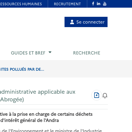
Menu
Se connecter
de
compte
utilisateur
GUIDES ET BREF
RECHERCHE
TES POLLUÉS PAR DE...
 administrative applicable aux
Télécharger
 (Abrogée)
au
format
PDF
tive à la prise en charge de certains déchets
 d'intérêt général de l'Andra
e de l'Environnement et le ministre de l'Industrie,