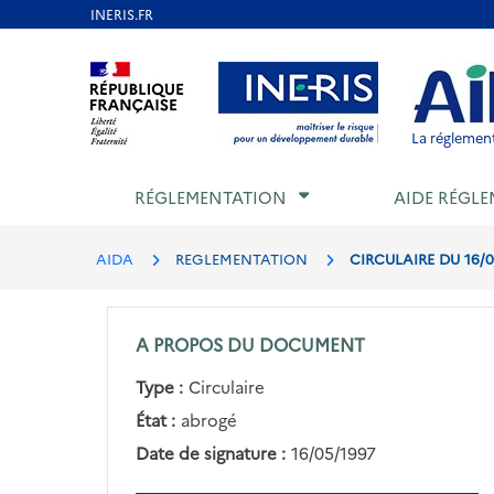
Aller
au
Aller au contenu
Aller au menu
Aller au p
contenu
principal
La réglement
RÉGLEMENTATION
AIDE RÉGLE
AIDA
REGLEMENTATION
CIRCULAIRE DU 16/0
A PROPOS DU DOCUMENT
Type :
Circulaire
État :
abrogé
Date de signature :
16/05/1997