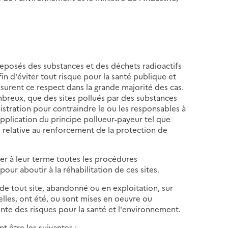
treposés des substances et des déchets radioactifs
in d'éviter tout risque pour la santé publique et
surent ce respect dans la grande majorité des cas.
mbreux, que des sites pollués par des substances
istration pour contraindre le ou les responsables à
pplication du principe pollueur-payeur tel que
5
relative au renforcement de la protection de
r à leur terme toutes les procédures
our aboutir à la réhabilitation de ces sites.
de tout site, abandonné ou en exploitation, sur
ielles, ont été, ou sont mises en oeuvre ou
ente des risques pour la santé et l'environnement.
t être les suivantes :