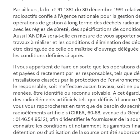
Par ailleurs, la loi n° 91-1381 du 30 décembre 1991 relat
radioactifs confie à l'Agence nationale pour la gestion 
opérations de gestion à long terme des déchets radioact
avec les règles de sûreté, des spécifications de condit
Aussi l'ANDRA sera-t-elle en mesure de vous apporter s
travaux à réaliser et les conditions d'élimination des d
être distinguée de celle de maîtrise d'ouvrage déléguée 
les conditions définies ci-après.
Il vous appartient de faire en sorte que les opérations d
et payées directement par les responsables, tels que défin
installations classées par la protection de l'environnemen
le responsable, soit n'effectue aucun travaux, soit ne pu
menées, être identifié ou reconnu solvable. A cet égard
des radioéléments artificiels tels que définis à l'annexe 
vous vous rapprocherez en tant que de besoin du secrét
radioéléments artificiels (CIREA, 60-68, avenue du Géné
: 01.46.54.95.12), afin d'identifier le fournisseur de la so
connaître les conditions et notamment les garanties fina
détention ou d'utilisation de la source ont été subordo