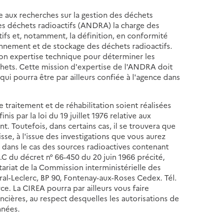
ive aux recherches sur la gestion des déchets
des déchets radioactifs (ANDRA) la charge des
ifs et, notamment, la définition, en conformité
ionnement et de stockage des déchets radioactifs.
on expertise technique pour déterminer les
échets. Cette mission d'expertise de l'ANDRA doit
qui pourra être par ailleurs confiée à l'agence dans
e traitement et de réhabilitation soient réalisées
is par la loi du 19 juillet 1976 relative aux
t. Toutefois, dans certains cas, il se trouvera que
isse, à l'issue des investigations que vous aurez
, dans le cas des sources radioactives contenant
1.C du décret n° 66-450 du 20 juin 1966 précité,
ariat de la Commission interministérielle des
ral-Leclerc, BP 90, Fontenay-aux-Roses Cedex. Tél.
urce. La CIREA pourra par ailleurs vous faire
ncières, au respect desquelles les autorisations de
nnées.