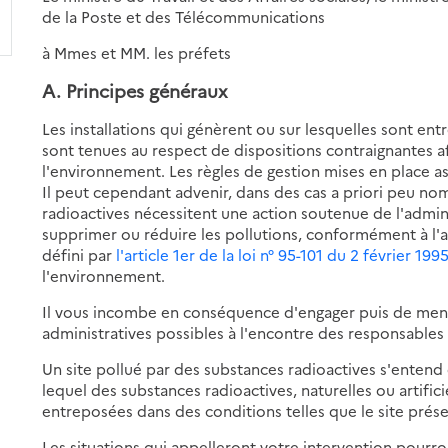
de la Poste et des Télécommunications
à Mmes et MM. les préfets
A. Principes généraux
Les installations qui génèrent ou sur lesquelles sont en
sont tenues au respect de dispositions contraignantes af
l'environnement. Les règles de gestion mises en place as
Il peut cependant advenir, dans des cas a priori peu no
radioactives nécessitent une action soutenue de l'admin
supprimer ou réduire les pollutions, conformément à l'a
défini par
l'article 1er de la loi n° 95-101 du 2 février 199
l'environnement.
Il vous incombe en conséquence d'engager puis de mene
administratives possibles à l'encontre des responsables p
Un site pollué par des substances radioactives s'entend 
lequel des substances radioactives, naturelles ou artific
entreposées dans des conditions telles que le site prés
Les situations qui appelleront votre intervention pourron