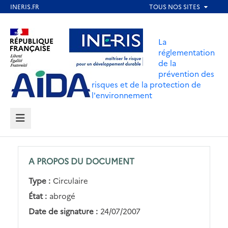
Aller
au
Aller au contenu
Aller au menu
contenu
La
principal
réglementation
de la
Aller au pied de page
prévention des
risques et de la protection de
l'environnement
MENU
A PROPOS DU DOCUMENT
Type :
Circulaire
État :
abrogé
Date de signature :
24/07/2007