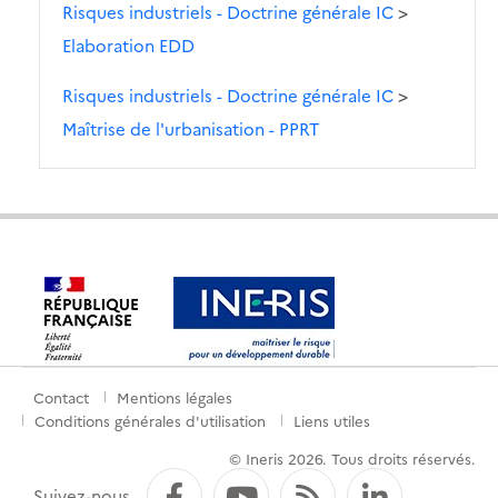
Risques industriels - Doctrine générale IC
>
Elaboration EDD
Risques industriels - Doctrine générale IC
>
Maîtrise de l'urbanisation - PPRT
Contact
Mentions légales
Menu
Conditions générales d'utilisation
Liens utiles
de
© Ineris 2026. Tous droits réservés.
pied
Facebook
YouTube
Flux RSS
LinkedI
Suivez-nous