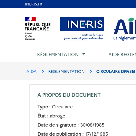
Aller
au
Aller au contenu
Aller au menu
Aller au p
contenu
principal
La réglement
RÉGLEMENTATION
AIDE RÉGLE
AIDA
REGLEMENTATION
CIRCULAIRE DPP/SEI
A PROPOS DU DOCUMENT
Type :
Circulaire
État :
abrogé
Date de signature :
30/08/1985
Date de publication :
17/12/1985