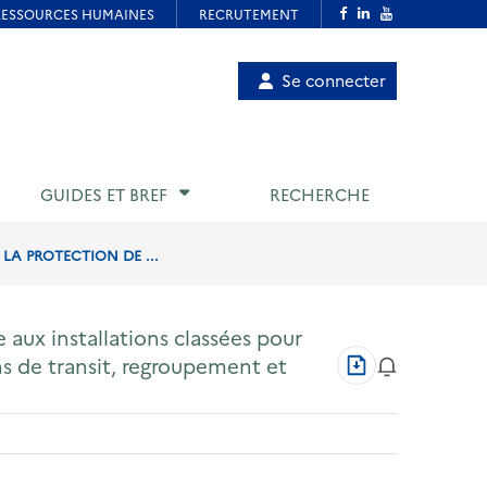
Menu
Se connecter
de
compte
utilisateur
GUIDES ET BREF
RECHERCHE
 LA PROTECTION DE ...
e aux installations classées pour
Télécharger
ns de transit, regroupement et
au
format
PDF