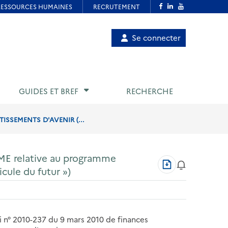
Menu
Se connecter
de
compte
utilisateur
GUIDES ET BREF
RECHERCHE
ISSEMENTS D'AVENIR (...
EME relative au programme
Télécharger
cule du futur »)
au
format
PDF
oi n° 2010-237 du 9 mars 2010 de finances