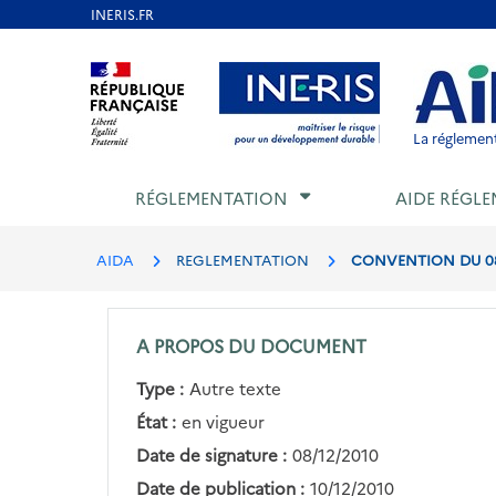
Aller
au
Aller au contenu
Aller au menu
Aller au p
contenu
principal
La réglement
RÉGLEMENTATION
AIDE RÉGLE
AIDA
REGLEMENTATION
CONVENTION DU 08/
A PROPOS DU DOCUMENT
Type :
Autre texte
État :
en vigueur
Date de signature :
08/12/2010
Date de publication :
10/12/2010