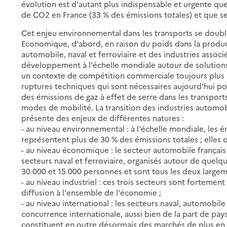
évolution est d'autant plus indispensable et urgente qu
de CO2 en France (33 % des émissions totales) et que se
Cet enjeu environnemental dans les transports se doub
Economique, d'abord, en raison du poids dans la produc
automobile, naval et ferroviaire et des industries associ
développement à l'échelle mondiale autour de solutions 
un contexte de compétition commerciale toujours plus i
ruptures techniques qui sont nécessaires aujourd'hui pou
des émissions de gaz à effet de serre dans les transpor
modes de mobilité. La transition des industries automob
présente des enjeux de différentes natures :
- au niveau environnemental : à l'échelle mondiale, les 
représentent plus de 30 % des émissions totales ; elles 
- au niveau économique : le secteur automobile françai
secteurs naval et ferroviaire, organisés autour de quelq
30 000 et 15 000 personnes et sont tous les deux largem
- au niveau industriel : ces trois secteurs sont fortemen
diffusion à l'ensemble de l'économie ;
- au niveau international : les secteurs naval, automobile
concurrence internationale, aussi bien de la part de p
constituent en outre désormais des marchés de plus en 