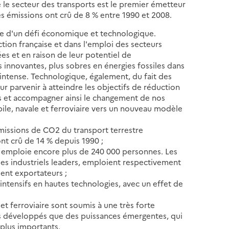
e le secteur des transports est le premier émetteur
s émissions ont crû de 8 % entre 1990 et 2008.
le d'un défi économique et technologique.
tion française et dans l'emploi des secteurs
ées et en raison de leur potentiel de
innovantes, plus sobres en énergies fossiles dans
ntense. Technologique, également, du fait des
r parvenir à atteindre les objectifs de réduction
ts et accompagner ainsi le changement de nos
ile, navale et ferroviaire vers un nouveau modèle
émissions de CO2 du transport terrestre
ont crû de 14 % depuis 1990 ;
s emploie encore plus de 240 000 personnes. Les
ues industriels leaders, emploient respectivement
ent exportateurs ;
t intensifs en hautes technologies, avec un effet de
 et ferroviaire sont soumis à une très forte
ays développés que des puissances émergentes, qui
plus importants.