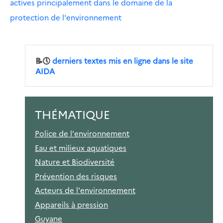
actives principalement dans le domaine de la
protection de l'environnement
📝🕔
derniers textes mis en ligne dans le site
AIDA
THÉMATIQUE
Police de l'environnement
Eau et milieux aquatiques
Nature et Biodiversité
Prévention des risques
Acteurs de l'environnement
Appareils à pression
Guyane