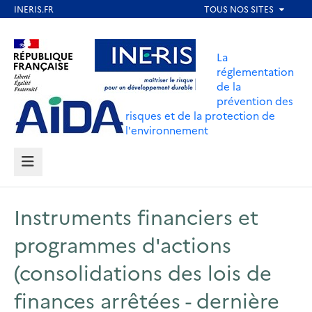
Aller
au
Aller au contenu
Aller au menu
contenu
La
principal
réglementation
de la
Aller au pied de page
prévention des
risques et de la protection de
l'environnement
MENU
Instruments financiers et
programmes d'actions
(consolidations des lois de
finances arrêtées - dernière