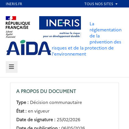
Aller
au
Aller au contenu
Aller au menu
contenu
La
principal
réglementation
de la
Aller au pied de page
prévention des
risques et de la protection de
l'environnement
MENU
A PROPOS DU DOCUMENT
Type :
Décision communautaire
État :
en vigueur
Date de signature :
25/02/2026
Date de publication :
06/05/2026