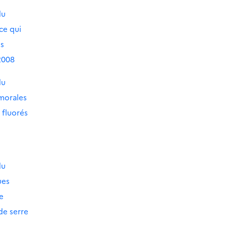
du
ce qui
es
2008
du
 morales
 fluorés
du
ues
de
de serre