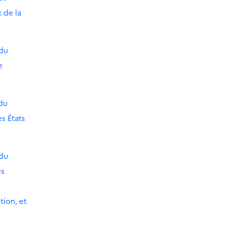
 de la
 du
e
du
s États
 du
es
tion, et