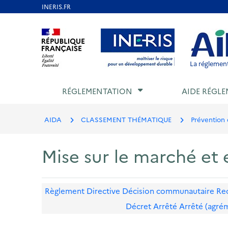
Aller
au
Aller au contenu
Aller au menu
Aller au p
contenu
principal
La réglement
RÉGLEMENTATION
AIDE RÉGLE
AIDA
CLASSEMENT THÉMATIQUE
Prévention 
Mise sur le marché et
Règlement
Directive
Décision communautaire
Re
Décret
Arrêté
Arrêté (agré