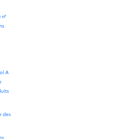
 n°
ns
ol A
e
uits
e des
es