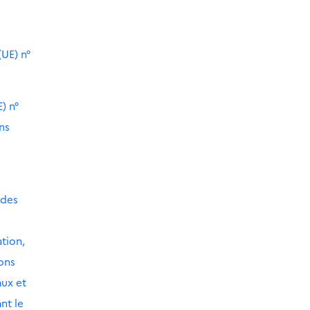
UE) n°
) n°
ns
 des
ation,
ions
aux et
nt le