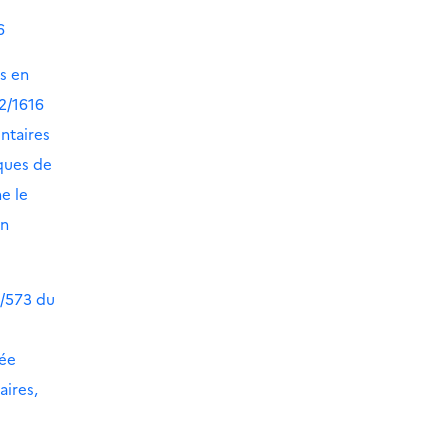
6
s en
22/1616
ntaires
iques de
e le
en
4/573 du
cée
aires,