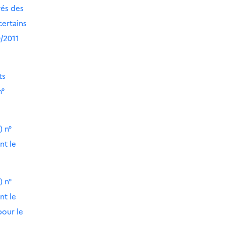
vés des
certains
0/2011
ts
n°
) n°
nt le
) n°
nt le
pour le