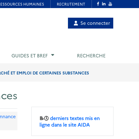
Menu
Se connecter
de
compte
utilisateur
GUIDES ET BREF
RECHERCHE
RCHÉ ET EMPLOI DE CERTAINES SUBSTANCES
nces
nnance
📝🕔
derniers textes mis en
ligne dans le site AIDA