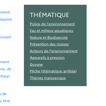
lement
THÉMATIQUE
ndazime
Police de l'environnement
Eau et milieux aquatiques
Conseil
Nature et Biodiversité
s
Prévention des risques
Acteurs de l'environnement
Appareils à pression
lement
Guyane
ène, de
Pêche (thématique arrêtée)
clopyr
Thèmes transversaux
x de
 titre