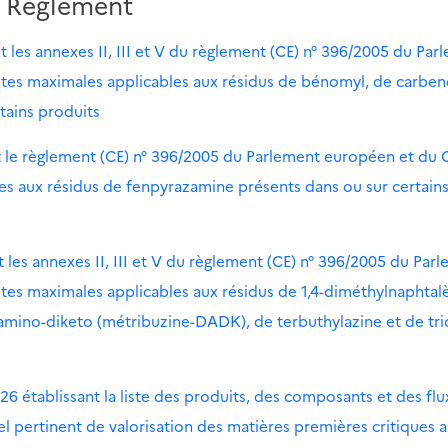
Règlement
les annexes II, III et V du règlement (CE) n° 396/2005 du Par
mites maximales applicables aux résidus de bénomyl, de carbe
tains produits
t le règlement (CE) n° 396/2005 du Parlement européen et du 
les aux résidus de fenpyrazamine présents dans ou sur certain
les annexes II, III et V du règlement (CE) n° 396/2005 du Par
ites maximales applicables aux résidus de 1,4-diméthylnaphtal
mino-diketo (métribuzine-DADK), de terbuthylazine et de tri
6 établissant la liste des produits, des composants et des flu
pertinent de valorisation des matières premières critiques au