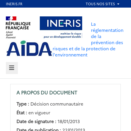
Aller
au
Aller au contenu
Aller au menu
contenu
La
principal
réglementation
de la
Aller au pied de page
prévention des
risques et de la protection de
l'environnement
MENU
A PROPOS DU DOCUMENT
Type :
Décision communautaire
État :
en vigueur
Date de signature :
18/01/2013
Date de publication :
22/01/2013