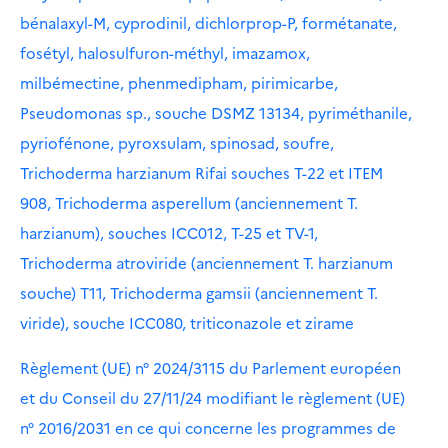
bénalaxyl-M, cyprodinil, dichlorprop-P, formétanate,
fosétyl, halosulfuron-méthyl, imazamox,
milbémectine, phenmedipham, pirimicarbe,
Pseudomonas sp., souche DSMZ 13134, pyriméthanile,
pyriofénone, pyroxsulam, spinosad, soufre,
Trichoderma harzianum Rifai souches T-22 et ITEM
908, Trichoderma asperellum (anciennement T.
harzianum), souches ICC012, T-25 et TV-1,
Trichoderma atroviride (anciennement T. harzianum
souche) T11, Trichoderma gamsii (anciennement T.
viride), souche ICC080, triticonazole et zirame
Règlement (UE) n° 2024/3115 du Parlement européen
et du Conseil du 27/11/24 modifiant le règlement (UE)
n° 2016/2031 en ce qui concerne les programmes de