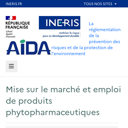
Aller
au
Aller au contenu
Aller au menu
contenu
La
principal
réglementation
de la
Aller au pied de page
prévention des
risques et de la protection de
l'environnement
MENU
Mise sur le marché et emploi
de produits
phytopharmaceutiques