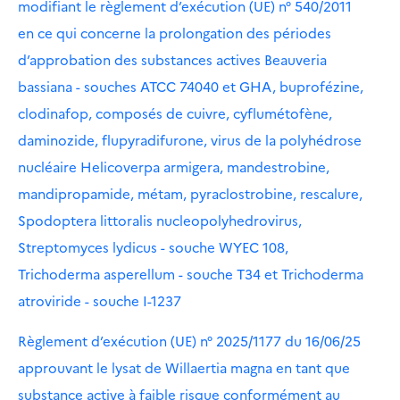
modifiant le règlement d’exécution (UE) n° 540/2011
en ce qui concerne la prolongation des périodes
d’approbation des substances actives Beauveria
bassiana - souches ATCC 74040 et GHA, buprofézine,
clodinafop, composés de cuivre, cyflumétofène,
daminozide, flupyradifurone, virus de la polyhédrose
nucléaire Helicoverpa armigera, mandestrobine,
mandipropamide, métam, pyraclostrobine, rescalure,
Spodoptera littoralis nucleopolyhedrovirus,
Streptomyces lydicus - souche WYEC 108,
Trichoderma asperellum - souche T34 et Trichoderma
atroviride - souche I-1237
Règlement d’exécution (UE) n° 2025/1177 du 16/06/25
approuvant le lysat de Willaertia magna en tant que
substance active à faible risque conformément au