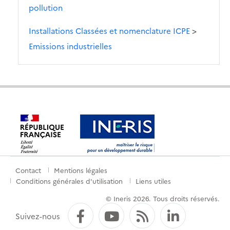
pollution
Installations Classées et nomenclature ICPE
>
Emissions industrielles
Contact
Mentions légales
Menu
Conditions générales d'utilisation
Liens utiles
de
© Ineris 2026. Tous droits réservés.
pied
Facebook
YouTube
Flux RSS
LinkedI
Suivez-nous