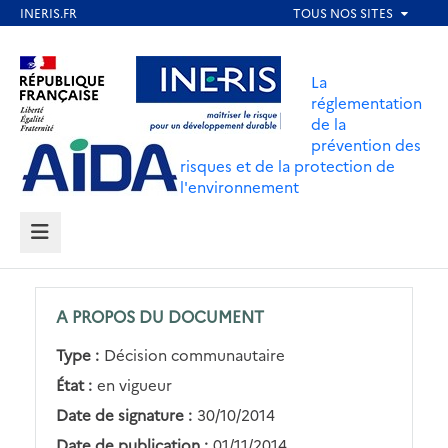
Aller
au
Aller au contenu
Aller au menu
contenu
La
principal
réglementation
de la
Aller au pied de page
prévention des
risques et de la protection de
l'environnement
MENU
A PROPOS DU DOCUMENT
Type :
Décision communautaire
État :
en vigueur
Date de signature :
30/10/2014
Date de publication :
01/11/2014