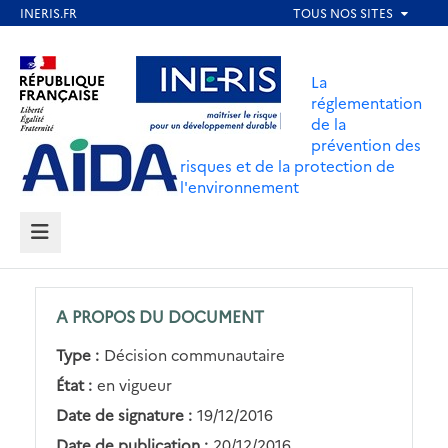
Aller
au
Aller au contenu
Aller au menu
contenu
La
principal
réglementation
de la
Aller au pied de page
prévention des
risques et de la protection de
l'environnement
MENU
A PROPOS DU DOCUMENT
Type :
Décision communautaire
État :
en vigueur
Date de signature :
19/12/2016
Date de publication :
20/12/2016