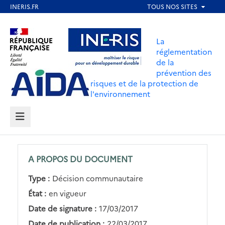
Aller
au
Aller au contenu
Aller au menu
contenu
La
principal
réglementation
de la
Aller au pied de page
prévention des
risques et de la protection de
l'environnement
MENU
A PROPOS DU DOCUMENT
Type :
Décision communautaire
État :
en vigueur
Date de signature :
17/03/2017
Date de publication :
22/03/2017