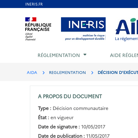
Aller
au
Aller au contenu
Aller au menu
Aller au p
contenu
principal
La réglement
RÉGLEMENTATION
AIDE RÉGLE
AIDA
REGLEMENTATION
DÉCISION D'EXÉCUTI
A PROPOS DU DOCUMENT
Type :
Décision communautaire
État :
en vigueur
Date de signature :
10/05/2017
Date de publication :
11/05/2017