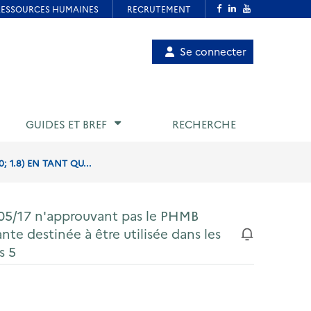
Menu
Se connecter
de
compte
utilisateur
GUIDES ET BREF
RECHERCHE
 1.8) EN TANT QU...
/05/17 n'approuvant pas le PHMB
nte destinée à être utilisée dans les
s 5