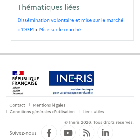
Thématiques liées
Dissémination volontaire et mise sur le marché
d'OGM
>
Mise sur le marché
Contact
Mentions légales
Menu
Conditions générales d'utilisation
Liens utiles
de
© Ineris 2026. Tous droits réservés.
pied
Facebook
YouTube
Flux RSS
LinkedI
Suivez-nous