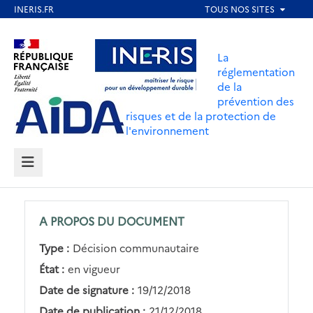
Aller
au
Aller au contenu
Aller au menu
contenu
La
principal
réglementation
de la
Aller au pied de page
prévention des
risques et de la protection de
l'environnement
MENU
A PROPOS DU DOCUMENT
Type :
Décision communautaire
État :
en vigueur
Date de signature :
19/12/2018
Date de publication :
21/12/2018