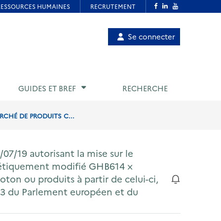
Menu
Se connecter
de
compte
utilisateur
GUIDES ET BREF
RECHERCHE
RCHÉ DE PRODUITS C...
07/19 autorisant la mise sur le
nétiquement modifié GHB614 ×
on ou produits à partir de celui-ci,
03 du Parlement européen et du