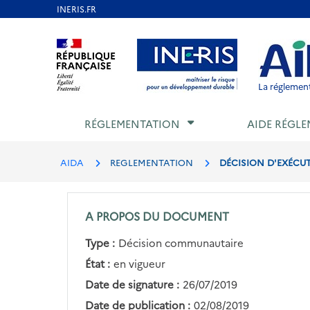
Aller
au
Aller au contenu
Aller au menu
Aller au p
contenu
principal
La réglement
RÉGLEMENTATION
AIDE RÉGLE
AIDA
REGLEMENTATION
DÉCISION D'EXÉCUTI
A PROPOS DU DOCUMENT
Type :
Décision communautaire
État :
en vigueur
Date de signature :
26/07/2019
Date de publication :
02/08/2019