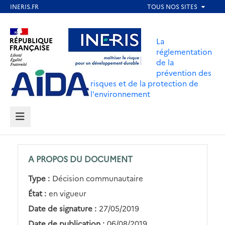
Aller
au
Aller au contenu
Aller au menu
contenu
La
principal
réglementation
de la
Aller au pied de page
prévention des
risques et de la protection de
l'environnement
MENU
A PROPOS DU DOCUMENT
Type :
Décision communautaire
État :
en vigueur
Date de signature :
27/05/2019
Date de publication :
06/08/2019