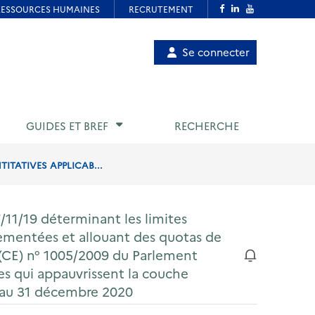
Menu
Se connecter
de
compte
utilisateur
GUIDES ET BREF
RECHERCHE
TITATIVES APPLICAB...
/11/19 déterminant les limites
lementées et allouant des quotas de
(CE) n° 1005/2009 du Parlement
es qui appauvrissent la couche
er au 31 décembre 2020