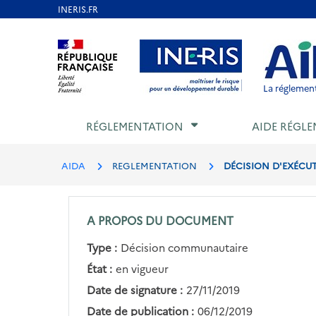
Aller
au
Aller au contenu
Aller au menu
Aller au p
contenu
principal
La réglement
RÉGLEMENTATION
AIDE RÉGLE
AIDA
REGLEMENTATION
DÉCISION D'EXÉCUTI
A PROPOS DU DOCUMENT
Type :
Décision communautaire
État :
en vigueur
Date de signature :
27/11/2019
Date de publication :
06/12/2019