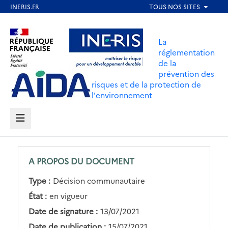
Aller
au
Aller au contenu
Aller au menu
contenu
La
principal
réglementation
de la
Aller au pied de page
prévention des
risques et de la protection de
l'environnement
MENU
A PROPOS DU DOCUMENT
Type :
Décision communautaire
État :
en vigueur
Date de signature :
13/07/2021
Date de publication :
15/07/2021