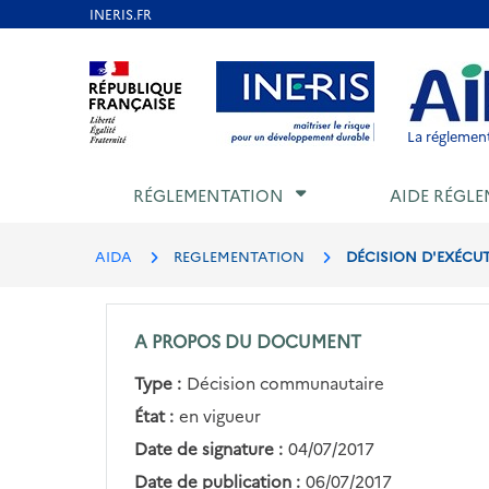
Aller
au
Aller au contenu
Aller au menu
Aller au p
contenu
principal
La réglement
RÉGLEMENTATION
AIDE RÉGLE
AIDA
REGLEMENTATION
DÉCISION D'EXÉCUTI
A PROPOS DU DOCUMENT
Type :
Décision communautaire
État :
en vigueur
Date de signature :
04/07/2017
Date de publication :
06/07/2017