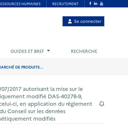
Menu
Se connecter
de
compte
utilisateur
GUIDES ET BREF
RECHERCHE
MARCHÉ DE PRODUITS...
07/2017 autorisant la mise sur le
tiquement modifié DAS-40278-9,
celui-ci, en application du règlement
u Conseil sur les denrées
énétiquement modifiés