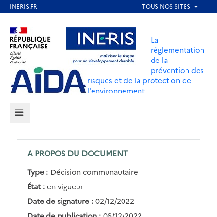
Aller
au
Aller au contenu
Aller au menu
contenu
La
principal
réglementation
de la
Aller au pied de page
prévention des
risques et de la protection de
l'environnement
MENU
A PROPOS DU DOCUMENT
Type :
Décision communautaire
État :
en vigueur
Date de signature :
02/12/2022
Date de publication :
06/12/2022