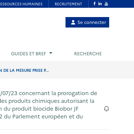
Menu
Se connecter
de
compte
utilisateur
GUIDES ET BREF
RECHERCHE
E LA MESURE PRISE P...
7/07/23 concernant la prorogation de
des produits chimiques autorisant la
on du produit biocide Biobor JF
2 du Parlement européen et du