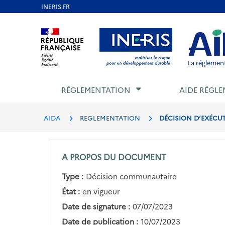
Aller
au
Aller au contenu
Aller au menu
Aller au p
contenu
principal
La réglement
RÉGLEMENTATION
AIDE RÉGLE
AIDA
REGLEMENTATION
DÉCISION D’EXÉCUT
A PROPOS DU DOCUMENT
Type :
Décision communautaire
État :
en vigueur
Date de signature :
07/07/2023
Date de publication :
10/07/2023