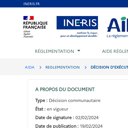
Aller
au
Aller au contenu
Aller au menu
Aller au p
contenu
principal
La réglement
RÉGLEMENTATION
AIDE RÉGLE
AIDA
REGLEMENTATION
DÉCISION D'EXÉCUTI
A PROPOS DU DOCUMENT
Type :
Décision communautaire
État :
en vigueur
Date de signature :
02/02/2024
Date de publication :
19/02/2024