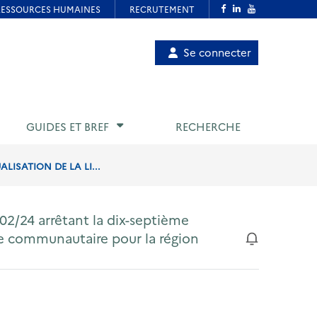
Menu
Se connecter
de
compte
utilisateur
GUIDES ET BREF
RECHERCHE
LISATION DE LA LI...
02/24 arrêtant la dix-septième
nce communautaire pour la région