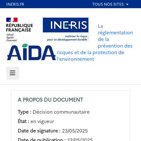
Aller
au
Aller au contenu
Aller au menu
contenu
La
principal
réglementation
de la
Aller au pied de page
prévention des
risques et de la protection de
l'environnement
MENU
A PROPOS DU DOCUMENT
Type :
Décision communautaire
État :
en vigueur
Date de signature :
23/05/2025
Date de publication :
23/05/2025