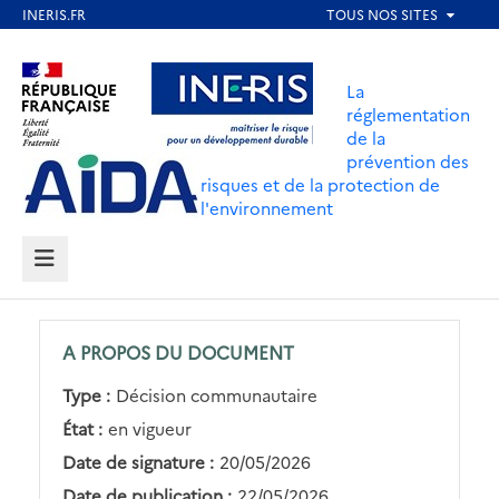
Aller
au
Aller au contenu
Aller au menu
contenu
La
principal
réglementation
de la
Aller au pied de page
prévention des
risques et de la protection de
l'environnement
MENU
A PROPOS DU DOCUMENT
Type :
Décision communautaire
État :
en vigueur
Date de signature :
20/05/2026
Date de publication :
22/05/2026