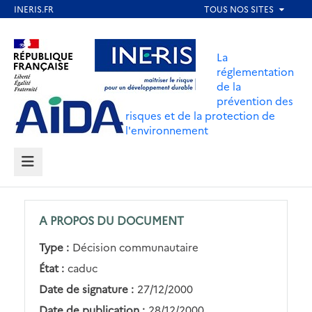
Aller
au
Aller au contenu
Aller au menu
contenu
La
principal
réglementation
de la
Aller au pied de page
prévention des
risques et de la protection de
l'environnement
MENU
A PROPOS DU DOCUMENT
Type :
Décision communautaire
État :
caduc
Date de signature :
27/12/2000
Date de publication :
28/12/2000