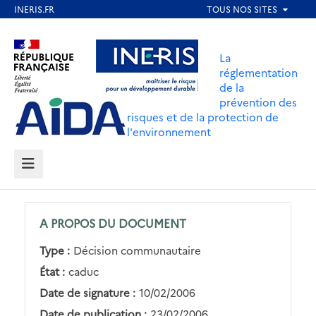
Aller
au
Aller au contenu
Aller au menu
contenu
La
principal
réglementation
de la
Aller au pied de page
prévention des
risques et de la protection de
l'environnement
MENU
A PROPOS DU DOCUMENT
Type :
Décision communautaire
État :
caduc
Date de signature :
10/02/2006
Date de publication :
23/02/2006