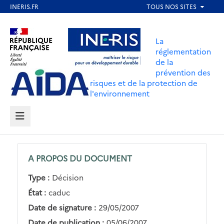
Aller
au
Aller au contenu
Aller au menu
contenu
La
principal
réglementation
de la
Aller au pied de page
prévention des
risques et de la protection de
l'environnement
MENU
A PROPOS DU DOCUMENT
Type :
Décision
État :
caduc
Date de signature :
29/05/2007
Date de publication :
05/06/2007