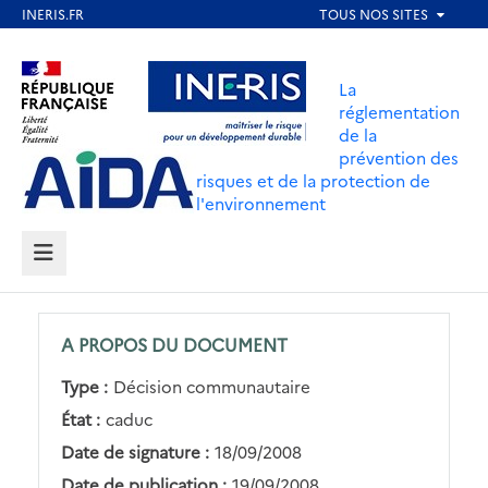
Aller
au
Aller au contenu
Aller au menu
contenu
La
principal
réglementation
de la
Aller au pied de page
prévention des
risques et de la protection de
l'environnement
MENU
A PROPOS DU DOCUMENT
Type :
Décision communautaire
État :
caduc
Date de signature :
18/09/2008
Date de publication :
19/09/2008