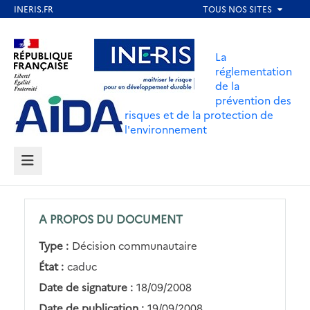
Aller
au
Aller au contenu
Aller au menu
contenu
La
principal
réglementation
de la
Aller au pied de page
prévention des
risques et de la protection de
l'environnement
MENU
A PROPOS DU DOCUMENT
Type :
Décision communautaire
État :
caduc
Date de signature :
18/09/2008
Date de publication :
19/09/2008