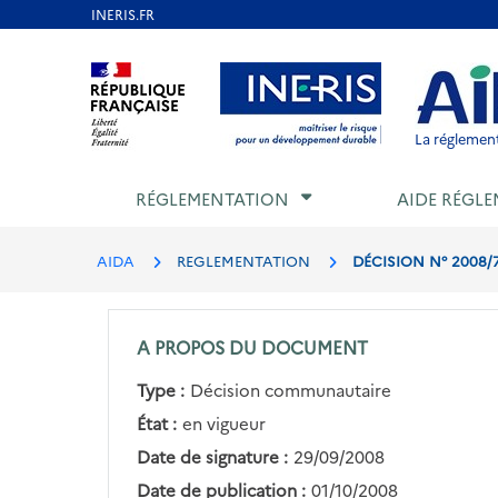
Aller
au
Aller au contenu
Aller au menu
Aller au p
contenu
principal
La réglement
RÉGLEMENTATION
AIDE RÉGLE
AIDA
REGLEMENTATION
DÉCISION N° 2008/
A PROPOS DU DOCUMENT
Type :
Décision communautaire
État :
en vigueur
Date de signature :
29/09/2008
Date de publication :
01/10/2008