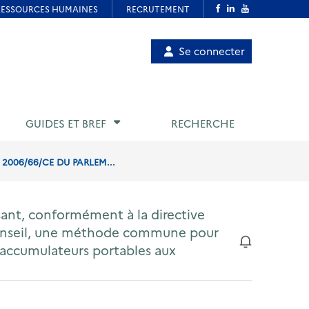
Menu
Se connecter
de
compte
utilisateur
GUIDES ET BREF
RECHERCHE
2006/66/CE DU PARLEM...
sant, conformément à la directive
onseil, une méthode commune pour
t accumulateurs portables aux