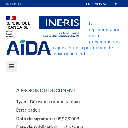
Aller
au
Aller au contenu
Aller au menu
contenu
La
principal
réglementation
de la
Aller au pied de page
prévention des
risques et de la protection de
l'environnement
MENU
A PROPOS DU DOCUMENT
Type :
Décision communautaire
État :
caduc
Date de signature :
08/12/2008
Date de publication :
17/12/2008